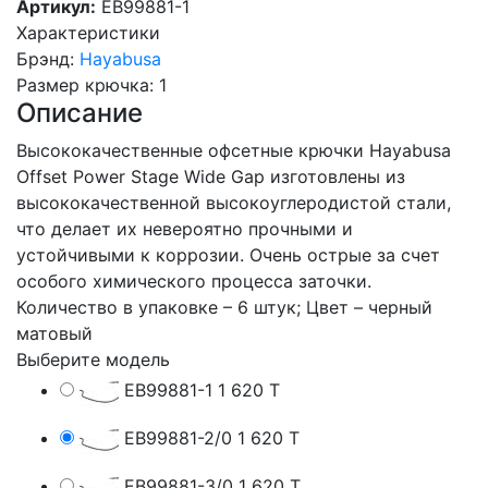
Артикул:
EB99881-1
Характеристики
Брэнд
:
Hayabusa
Размер крючка
:
1
Описание
Высококачественные офсетные крючки Hayabusa
Offset Power Stage Wide Gap изготовлены из
высококачественной высокоуглеродистой стали,
что делает их невероятно прочными и
устойчивыми к коррозии. Очень острые за счет
особого химического процесса заточки.
Количество в упаковке – 6 штук; Цвет – черный
матовый
Выберите модель
EB99881-1
1 620 T
EB99881-2/0
1 620 T
EB99881-3/0
1 620 T