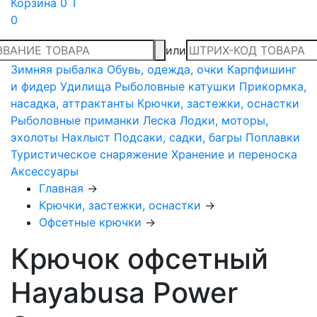
Корзина
0 T
0
или
Зимняя рыбалка
Обувь, одежда, очки
Карпфишинг
и фидер
Удилища
Рыболовные катушки
Прикормка,
насадка, аттрактанты
Крючки, застежки, оснастки
Рыболовные приманки
Леска
Лодки, моторы,
эхолоты
Нахлыст
Подсаки, садки, багры
Поплавки
Туристическое снаряжение
Хранение и переноска
Аксессуары
Главная
→
Крючки, застежки, оснастки
→
Офсетные крючки
→
Крючок офсетный
Hayabusa Power