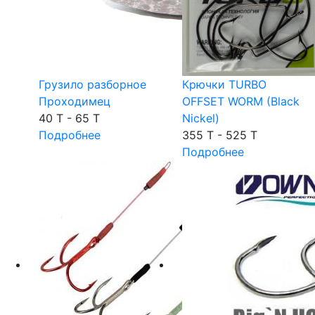
Грузило разборное
Крючки TURBO
Проходимец
OFFSET WORM (Black
40 T - 65 T
Nickel)
Подробнее
355 T - 525 T
Подробнее