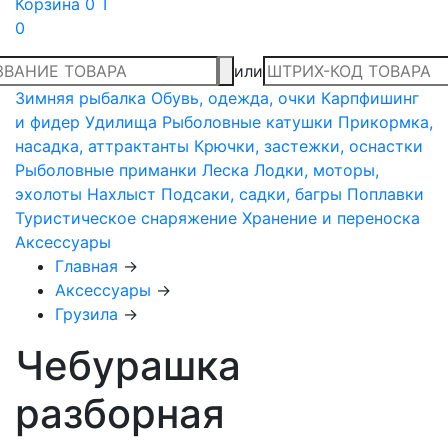
Корзина
0 T
0
или
Зимняя рыбалка
Обувь, одежда, очки
Карпфишинг
и фидер
Удилища
Рыболовные катушки
Прикормка,
насадка, аттрактанты
Крючки, застежки, оснастки
Рыболовные приманки
Леска
Лодки, моторы,
эхолоты
Нахлыст
Подсаки, садки, багры
Поплавки
Туристическое снаряжение
Хранение и переноска
Аксессуары
Главная
→
Аксессуары
→
Грузила
→
Чебурашка
разборная