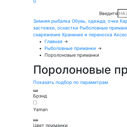
0
Введите
Зимняя рыбалка
Обувь, одежда, очки
Ка
застежки, оснастки
Рыболовные приман
снаряжение
Хранение и переноска
Аксе
Главная
→
Рыболовные приманки
→
Поролоновые приманки
Поролоновые п
Показать подбор по параметрам
Брэнд
Yaman
Цвет приманки