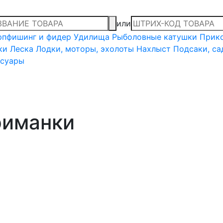
или
рпфишинг и фидер
Удилища
Рыболовные катушки
Прико
ки
Леска
Лодки, моторы, эхолоты
Нахлыст
Подсаки, са
ссуары
риманки