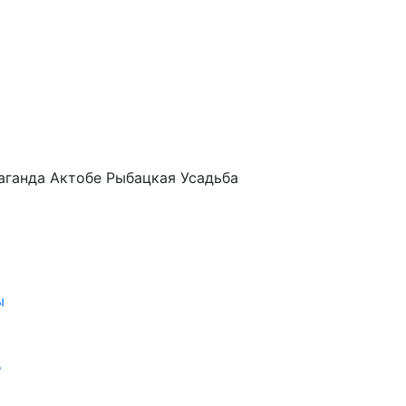
аганда
Актобе
Рыбацкая Усадьба
ы
5