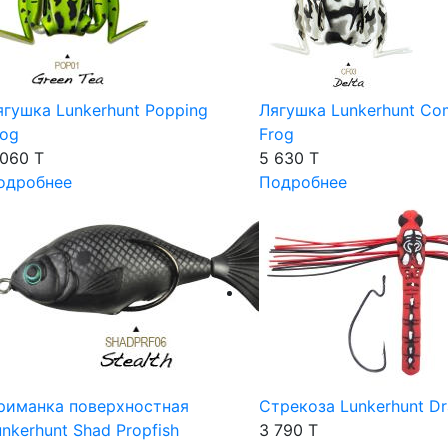
ягушка Lunkerhunt Popping
Лягушка Lunkerhunt Co
rog
Frog
 060 T
5 630 T
одробнее
Подробнее
риманка поверхностная
Стрекоза Lunkerhunt Dr
unkerhunt Shad Propfish
3 790 T