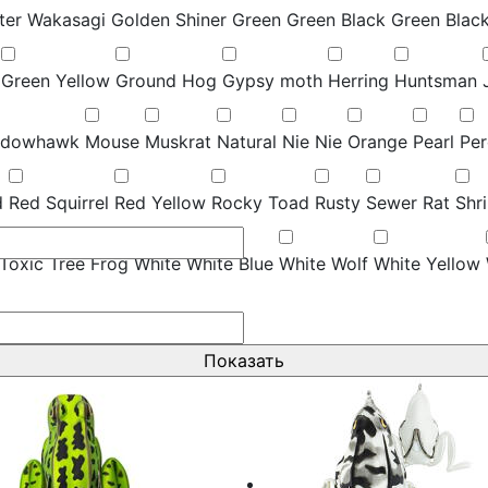
tter Wakasagi
Golden Shiner
Green
Green Black
Green Blac
Green Yellow
Ground Hog
Gypsy moth
Herring
Huntsman
dowhawk
Mouse
Muskrat
Natural
Nie Nie
Orange
Pearl
Per
d
Red Squirrel
Red Yellow
Rocky Toad
Rusty
Sewer Rat
Shr
Toxic
Tree Frog
White
White Blue
White Wolf
White Yellow