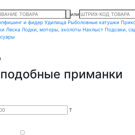
или
рпфишинг и фидер
Удилища
Рыболовные катушки
Прико
ки
Леска
Лодки, моторы, эхолоты
Нахлыст
Подсаки, са
ссуары
и
и подобные приманки
T