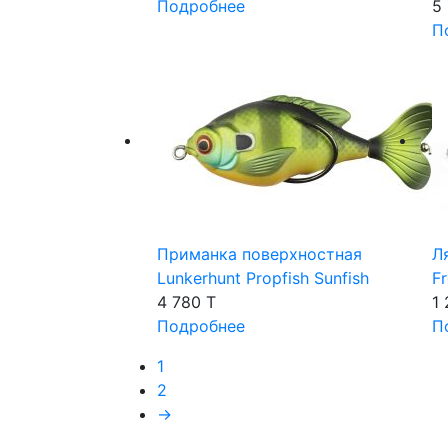
Подробнее
5
П
Приманка поверхностная
Л
Lunkerhunt Propfish Sunfish
F
4 780 T
1
Подробнее
П
1
2
→