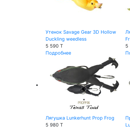
Утенок Savage Gear 3D Hollow
Л
Duckling weedless
F
5 590 T
5
Подробнее
П
Лягушка Lunkerhunt Prop Frog
П
5 980 T
L