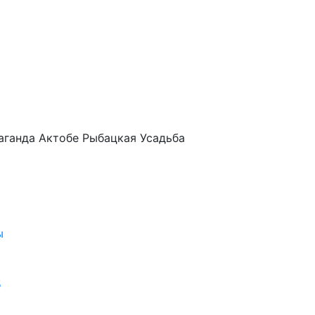
аганда
Актобе
Рыбацкая Усадьба
ы
5