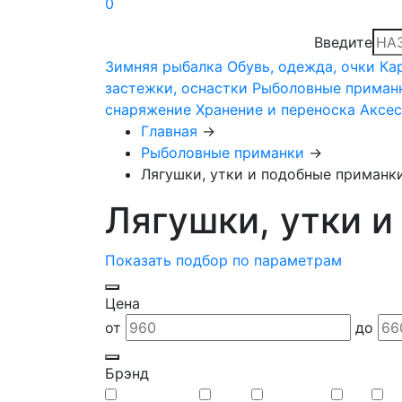
0
Введите
Зимняя рыбалка
Обувь, одежда, очки
Ка
застежки, оснастки
Рыболовные приман
снаряжение
Хранение и переноска
Аксе
Главная
→
Рыболовные приманки
→
Лягушки, утки и подобные приманк
Лягушки, утки 
Показать подбор по параметрам
Цена
от
до
Брэнд