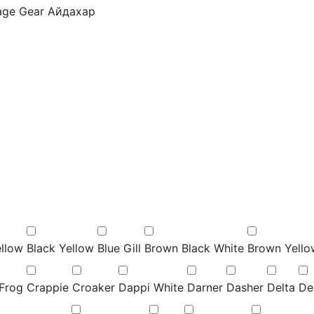
age Gear
Айдахар
ellow
Black Yellow
Blue Gill
Brown Black White
Brown Yello
 Frog
Crappie
Croaker
Dappi White
Darner
Dasher
Delta
De