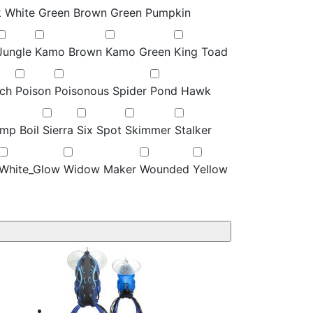
k White
Green Brown
Green Pumpkin
Jungle
Kamo Brown
Kamo Green
King Toad
ch
Poison
Poisonous Spider
Pond Hawk
imp Boil
Sierra
Six Spot
Skimmer
Stalker
White_Glow
Widow Maker
Wounded
Yellow