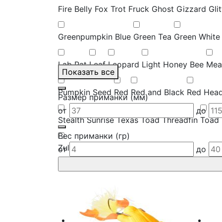
Fire Belly
Fox Trot
Fruck
Ghost
Gizzard
Gli
Greenpumpkin Blue
Green Tea
Green White
Lab Rat
Leaf
Leopard
Light Honey Bee
Mea
Показать все
Pumpkin Seed
Red
Red and Black
Red Hea
Размер приманки (мм)
от
до
Stealth
Sunrise
Texas Toad
Threadfin
Toad
Вес приманки (гр)
Zulu
от
до