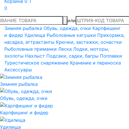
Корзина
0 T
0
или
Зимняя рыбалка
Обувь, одежда, очки
Карпфишинг
и фидер
Удилища
Рыболовные катушки
Прикормка,
насадка, аттрактанты
Крючки, застежки, оснастки
Рыболовные приманки
Леска
Лодки, моторы,
эхолоты
Нахлыст
Подсаки, садки, багры
Поплавки
Туристическое снаряжение
Хранение и переноска
Аксессуары
Зимняя рыбалка
Обувь, одежда, очки
Карпфишинг и фидер
Удилища