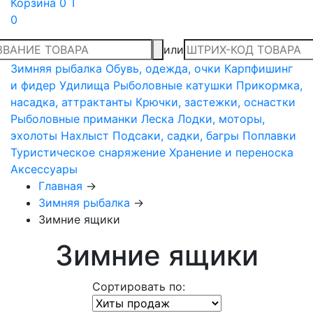
Корзина
0 T
0
или
Зимняя рыбалка
Обувь, одежда, очки
Карпфишинг
и фидер
Удилища
Рыболовные катушки
Прикормка,
насадка, аттрактанты
Крючки, застежки, оснастки
Рыболовные приманки
Леска
Лодки, моторы,
эхолоты
Нахлыст
Подсаки, садки, багры
Поплавки
Туристическое снаряжение
Хранение и переноска
Аксессуары
Главная
→
Зимняя рыбалка
→
Зимние ящики
Зимние ящики
Сортировать по: