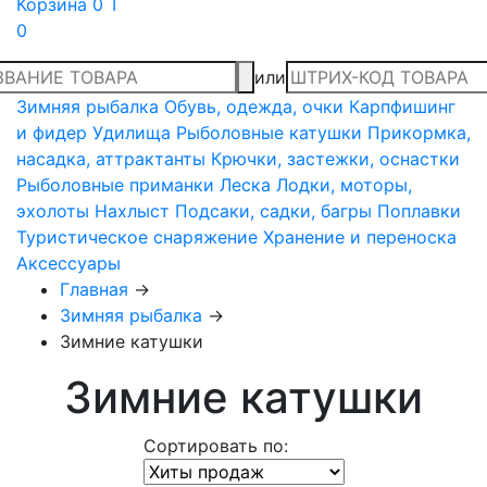
Корзина
0 T
0
или
Зимняя рыбалка
Обувь, одежда, очки
Карпфишинг
и фидер
Удилища
Рыболовные катушки
Прикормка,
насадка, аттрактанты
Крючки, застежки, оснастки
Рыболовные приманки
Леска
Лодки, моторы,
эхолоты
Нахлыст
Подсаки, садки, багры
Поплавки
Туристическое снаряжение
Хранение и переноска
Аксессуары
Главная
→
Зимняя рыбалка
→
Зимние катушки
Зимние катушки
Сортировать по: