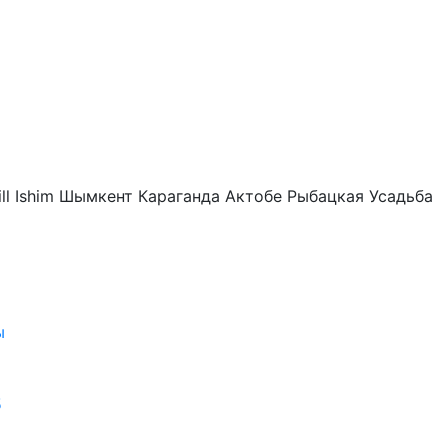
ll Ishim
Шымкент
Караганда
Актобе
Рыбацкая Усадьба
ы
5