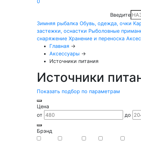
0
Введите
Зимняя рыбалка
Обувь, одежда, очки
Ка
застежки, оснастки
Рыболовные приман
снаряжение
Хранение и переноска
Аксе
Главная
→
Аксессуары
→
Источники питания
Источники пита
Показать подбор по параметрам
Цена
от
до
Брэнд