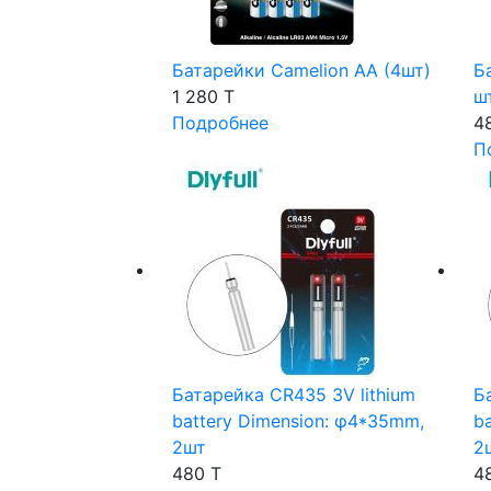
Батарейки Camelion AA (4шт)
Б
1 280 T
ш
Подробнее
4
П
Батарейка CR435 3V lithium
Б
battery Dimension: φ4*35mm,
b
2шт
2
480 T
4