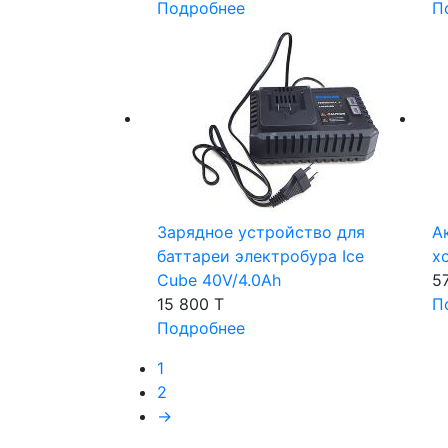
Подробнее
П
Зарядное устройство для
А
баттареи электробура Ice
х
Cube 40V/4.0Ah
5
15 800 T
П
Подробнее
1
2
→