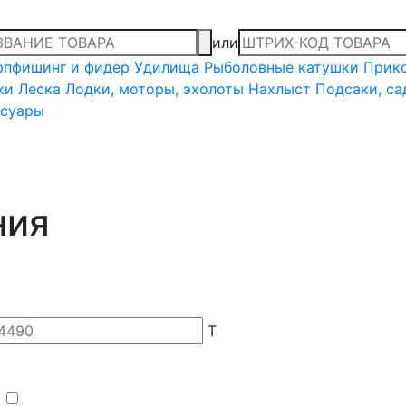
или
рпфишинг и фидер
Удилища
Рыболовные катушки
Прико
ки
Леска
Лодки, моторы, эхолоты
Нахлыст
Подсаки, са
ссуары
ния
T