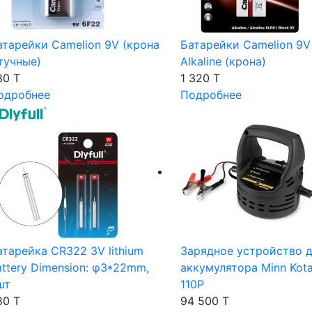
атарейки Camelion 9V (крона
Батарейки Camelion 9V 
тучные)
Alkaline (крона)
80 T
1 320 T
одробнее
Подробнее
атарейка CR322 3V lithium
Зарядное устройство 
attery Dimension: φ3*22mm,
аккумулятора Minn Kot
шт
110P
80 T
94 500 T