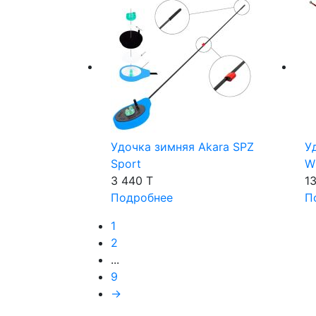
Удочка зимняя Akara SPZ
У
Sport
W
3 440 T
1
Подробнее
П
1
2
...
9
→