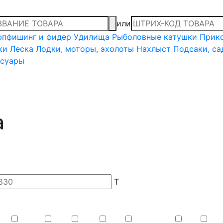
или
рпфишинг и фидер
Удилища
Рыболовные катушки
Прико
ки
Леска
Лодки, моторы, эхолоты
Нахлыст
Подсаки, са
ссуары
а
T