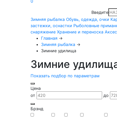
0
Введите
Зимняя рыбалка
Обувь, одежда, очки
Ка
застежки, оснастки
Рыболовные приман
снаряжение
Хранение и переноска
Аксе
Главная
→
Зимняя рыбалка
→
Зимние удилища
Зимние удилищ
Показать подбор по параметрам
Цена
от
до
Брэнд