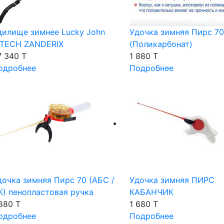
дилище зимнее Lucky John
Удочка зимняя Пирс 70
-TECH ZANDERIX
(Поликарбонат)
7 340 T
1 880 T
одробнее
Подробнее
дочка зимняя Пирс 70 (АБС /
Удочка зимняя ПИРС
К) пенопластовая ручка
КАБАНЧИК
 880 T
1 680 T
одробнее
Подробнее