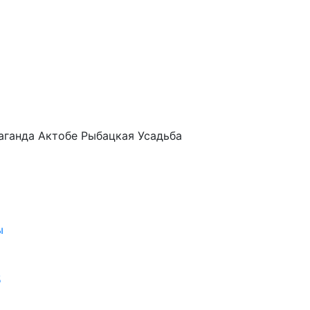
аганда
Актобе
Рыбацкая Усадьба
ы
5