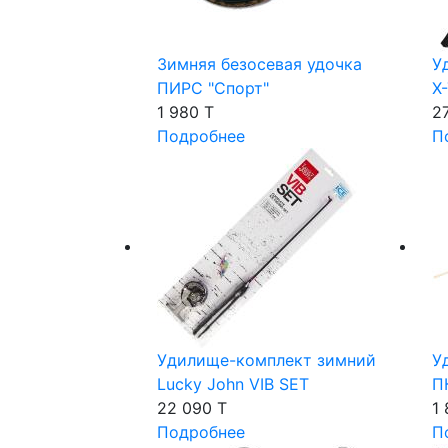
Зимняя безосевая удочка
У
ПИРС "Спорт"
X
1 980 T
2
Подробнее
П
Удилище-комплект зимний
У
Lucky John VIB SET
П
22 090 T
1
Подробнее
П