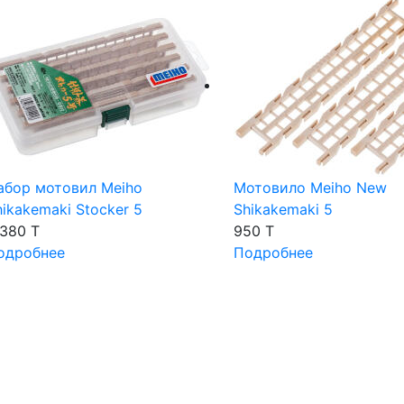
абор мотовил Meiho
Мотовило Meiho New
hikakemaki Stocker 5
Shikakemaki 5
 380 T
950 T
одробнее
Подробнее