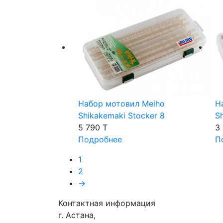
Набор мотовил Meiho
Н
Shikakemaki Stocker 8
S
5 790 T
3
Подробнее
П
1
2
→
Контактная информация
г. Астана,