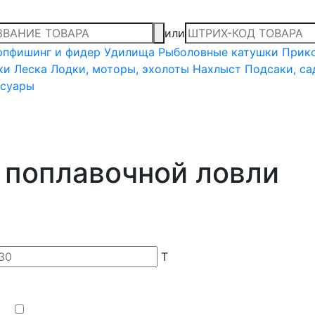
или
рпфишинг и фидер
Удилища
Рыболовные катушки
Прико
ки
Леска
Лодки, моторы, эхолоты
Нахлыст
Подсаки, са
ссуары
 поплавочной ловли
T