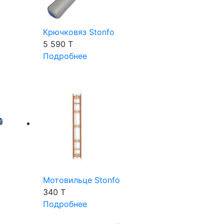
Крючковяз Stonfo
5 590 T
Подробнее
Мотовильце Stonfo
340 T
Подробнее