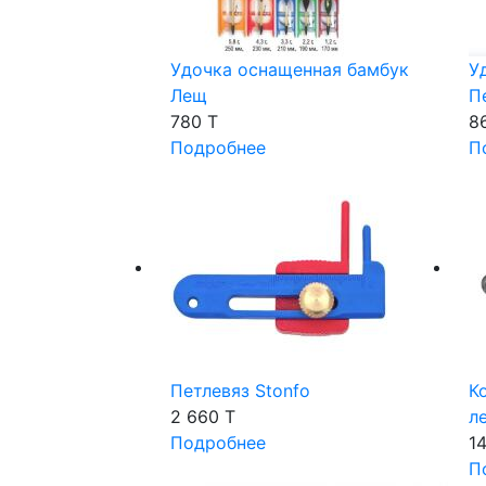
Удочка оснащенная бамбук
У
Лещ
П
780 T
8
Подробнее
П
Петлевяз Stonfo
К
2 660 T
л
Подробнее
14
П