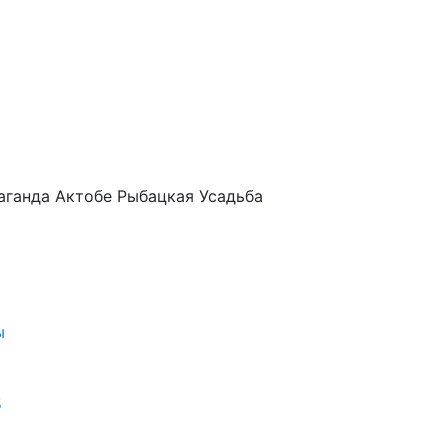
аганда
Актобе
Рыбацкая Усадьба
ы
5