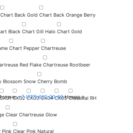
Chart Back Gold
Chart Back Orange Berry
art Black
Chart Gill Halo
Chart Gold
ame
Chart Pepper
Chartreuse
artreuse Red Flake
Chartreuse Rootbeer
y Blossom Snow
Cherry Bomb
Астане:
+7 (777) 622-20-50
Номер в
CK01
CK02
CK03
CK04
CK05
Classical RH
ge
Clear Chartreuse Glow
r Pink
Clear Pink Natural