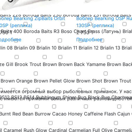
Baits 228
Boroda Baits 230
Boroda Baits 231
Boroda Baits
блер Bearking ZipBaits Orbit
Воблер Bearking OSP Ru
10SP (реплика)
130SP (реплика)
 Baits 400
Boroda Baits R3
Boso Chart
Brass (Латунь)
Bria
 750 T
2 750 T
одробнее
Подробнее
alin 08
Brialin 09
Brialin 10
Brialin 11
Brialin 12
Brialin 13
Brial
e Gill
Brook Trout
Brown
Brown Back Yamame
Brown Bac
Brown Orange
Brown Pellet Glow
Brown Shot
Brown Trout
s имеется огромный выбор рыболовных приманок. У нас
BS12
BS13
BS14
Bubblegum Shiner
Bug Black
Bug Chartreu
ас имеются приманки самых различных разновидностей
Burnt Red Bean
Burrow
Cacao Honey
Caffeine Flash
Cajun
l
Caramel Rush Glow
Cardinal
Carmelian Full Olive
Carmeli