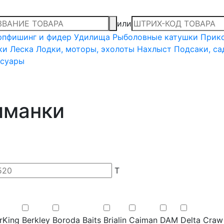
или
рпфишинг и фидер
Удилища
Рыболовные катушки
Прико
ки
Леска
Лодки, моторы, эхолоты
Нахлыст
Подсаки, са
ссуары
иманки
T
rKing
Berkley
Boroda Baits
Brialin
Caiman
DAM
Delta Craw