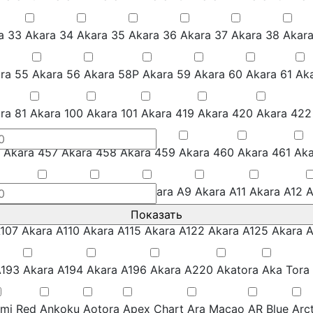
a 33
Akara 34
Akara 35
Akara 36
Akara 37
Akara 38
Akar
ra 55
Akara 56
Akara 58P
Akara 59
Akara 60
Akara 61
Ak
ra 81
Akara 100
Akara 101
Akara 419
Akara 420
Akara 422
Akara 457
Akara 458
Akara 459
Akara 460
Akara 461
Aka
ara A5
Akara A6
Akara A8
Akara A9
Akara A11
Akara A12
A
A107
Akara A110
Akara A115
Akara A122
Akara A125
Akara 
A193
Akara A194
Akara A196
Akara A220
Akatora
Aka Tora
mi Red
Ankoku
Aotora
Apex Chart
Ara Macao
AR Blue
Arct