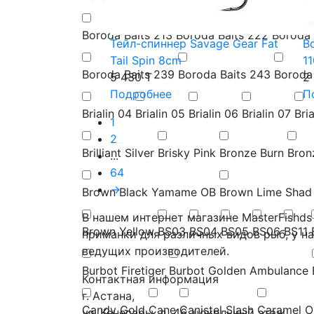
Boroda Baits 213
Boroda Baits 222
Boroda 
Тейл-спиннер Savage Gear Fat
Во
Tail Spin 8cm
1
Boroda Baits 239
Boroda Baits 243
Boroda
5 430 T
2
Подробнее
П
Brialin 04
Brialin 05
Brialin 06
Brialin 07
Bri
1
2
Brilliant Silver
Brisky Pink
Bronze Burn
Bronz
...
64
→
Brown Black Yamame OB
Brown Lime Shad
В нашем интернет магазине MasterFishd
Brown Yellow
BS03
BS04
BS05
BS06
BS11
приманки для различных видов рыб, у н
ведущих производителей.
Burbot Firetiger
Burbot Golden Ambulance
Контактная информация
г. Астана,
Candy Gold
Cane
Canistel Slash
Caramel Oi
ул. Кенесары, д. 46, цокольный этаж