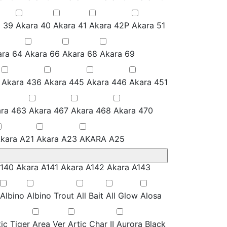
a 39
Akara 40
Akara 41
Akara 42P
Akara 51
ara 64
Akara 66
Akara 68
Akara 69
Akara 436
Akara 445
Akara 446
Akara 451
ra 463
Akara 467
Akara 468
Akara 470
kara A21
Akara A23
AKARA A25
A140
Akara A141
Akara A142
Akara A143
Albino
Albino Trout
All Bait
All Glow
Alosa
ic Tiger
Area Ver
Artic Char II
Aurora Black