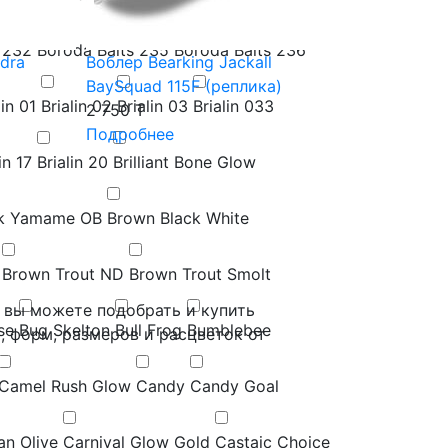
 232
Boroda Baits 235
Boroda Baits 236
dra
Воблер Bearking Jackall
BaySquad 115F (реплика)
lin 01
Brialin 02
Brialin 03
Brialin 033
2 750 T
Подробнее
in 17
Brialin 20
Brilliant Bone Glow
k Yamame OB
Brown Black White
Brown Trout ND
Brown Trout Smolt
 вы можете подобрать и купить
se
Bug Skelton
Bull Frog
Bumblebee
, форм, размеров и расцветок от
Camel Rush Glow
Candy
Candy Goal
an Olive
Carnival Glow Gold
Castaic Choice