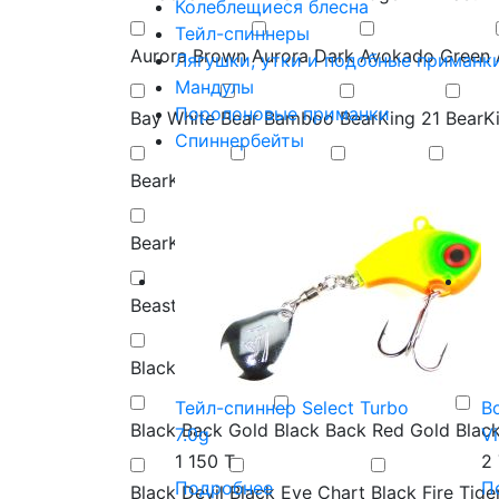
Колеблещиеся блесна
Тейл-спиннеры
Aurora Brown
Aurora Dark
Avokado Green
Лягушки, утки и подобные приманк
Мандулы
Поролоновые приманки
Bay White
Bear Bamboo
BearKing 21
BearK
Спиннербейты
BearKing C
BearKing D
BearKing E
BearKin
BearKing O
BearKing P
BearKing Q
BearKin
Beast Bone
Beast Olive
Bee Yamame
Beige
Black/Chartreuse Dots
Black/Orange/Oran
Тейл-спиннер Select Turbo
В
Black Back Gold
Black Back Red Gold
Black
7.0g
V
1 150 T
2
Подробнее
П
Black Devil
Black Eye Chart
Black Fire Tige