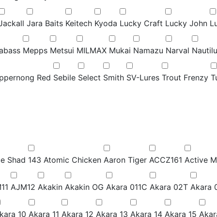
Jackall
Jara Baits
Keitech
Kyoda
Lucky Craft
Lucky John
Lu
abass
Mepps
Metsui
MILMAX
Mukai
Namazu
Narval
Nautil
ppernong Red
Sebile
Select
Smith
SV-Lures
Trout Frenzy
T
ce Shad
143 Atomic Chicken
Aaron Tiger
ACCZ161
Active M
11
AJM12
Akakin
Akakin OG
Akara 011C
Akara 02T
Akara 
kara 10
Akara 11
Akara 12
Akara 13
Akara 14
Akara 15
Akar