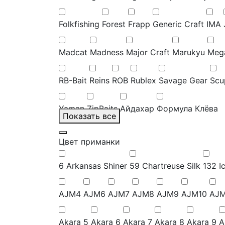
Folkfishing
Forest
Frapp
Generic Craft
IMA
Madcat
Madness
Major Craft
Marukyu
Meg
RB-Bait
Reins
ROB
Rublex
Savage Gear
Scu
Yaman
ZipBaits
Айдахар
Формула Клёва
Показать все
Цвет приманки
6 Arkansas Shiner
59 Chartreuse Silk
132 I
AJM4
AJM6
AJM7
AJM8
AJM9
AJM10
AJM
Akara 5
Akara 6
Akara 7
Akara 8
Akara 9
A