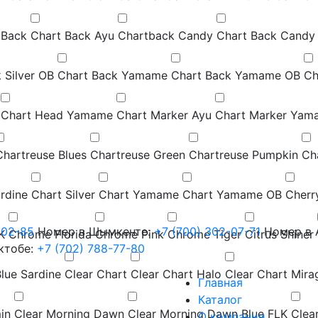
 Back
Chart Back Ayu
Chartback Candy
Chart Back Candy
 Silver OB
Chart Back Yamame
Chart Back Yamame OB
Ch
Chart Head Yamame
Chart Marker Ayu
Chart Marker Yam
Chartreuse Blues
Chartreuse Green
Chartreuse Pumpkin
Ch
ardine
Chart Silver
Chart Yamame
Chart Yamame OB
Cherr
-02-85
Номер в Шымкенте:
+7 (700) 302-07-71
Номер в 
K
Chrome Florida
Chrome Pink
Chrome Tiger
Citrus Shiner
ктобе:
+7 (702) 788-77-80
Blue Sardine
Clear Chart
Clear Chart Halo
Clear Chart Mira
Главная
Каталог
in
Clear Morning Dawn
Clear Morning Dawn Blue FLK
Clea
О компании