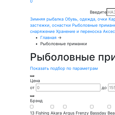
0
Введите
Зимняя рыбалка
Обувь, одежда, очки
Ка
застежки, оснастки
Рыболовные приман
снаряжение
Хранение и переноска
Аксе
Главная
→
Рыболовные приманки
Рыболовные пр
Показать подбор по параметрам
Цена
от
до
Брэнд
13 Fishing
Akara
Argus Frenzy
Bassday
Bea