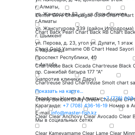
г. Алматы,
ул. Жандосова 82, уг. ул. Розыбакиева
Center Olive
Champagne Gold
Chart
Chart
г.Алматы
ул. Жансугурова 339 (район Ипподрома)
Chart Back Pearl
Chart Back RB
Chart Back
г. Шымкент
ул. Перова, д. 23, угол ул. Дулати, 1 этаж
Chart Gold Yamame OB
Chart Head Sayori
г. Караганда
Проспект Республики, 40
г. Актобе
Chartreuse Back Cicada
Chartreuse Black
пр. Санкибай батыра 177 "А"
(напротив клиники Дару)
Chartreuse Shad
Chartreuse Smolt
chart s
Показать на карте...
Телефоны
Номер в Алматы:
+7 (778) 003
Cherry Bonbon
Chilly Green
Chocopie
CHP
Караганде:
+7 (708) 436-16-19
Номер в А
E-mail
info@master-fish.kz
Clear
Clear Anchovy
Clear Avocado
Clear 
Мы в социальных сетях
Clear Kameyamame
Clear Lame
Clear Minm