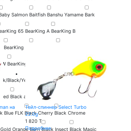
Baby Salmon
Baitfish
Banshu Yamame
Bark
earKing 65
BearKing A
BearKing B
K
BearKing L
BearKing M
BearKing N
g W
BearKing X
BearKing Y
BearKing Z
ack/Black/Yellow dots
/Red
Black and Gold Amago
man на
Тейл-спиннер Select Turbo
k Blue FLK
Black Cherry
Black Chrome
22.0g
1 820 T
Подробнее
 Gold Orange Berri
Black Insect
Black Magic