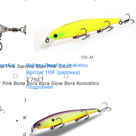
llow
Black White
Black Widow
Blacky
Back Chartreuse
Blue Back Cinnamon
ll
Bluegill Flash
Blue Gold
Blue Hamai
ar Fat
Воблер BearKing Imakatsu
ue Pink Sardine
Blue Pink Smolt
Riprizer 110F (реплика)
2 750 T
r Pink
Bone
Bora
Bora Glow
Bora Konoshiro
Подробнее
07
Boroda Baits 108
Boroda Baits 109
Boroda Baits 116
Boroda Baits 117
s 207
Boroda Baits 207i
Boroda Baits 210