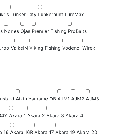
kris
Lunker City
Lunkerhunt
LureMax
us
Nories
Ojas
Premier Fishing
ProBaits
urbo
ValkeIN
Viking Fishing
Vodenoi
Wirek
ustard
Aikin Yamame OB
AJM1
AJM2
AJM3
04Y
Akara 1
Akara 2
Akara 3
Akara 4
a 16
Akara 16R
Akara 17
Akara 19
Akara 20