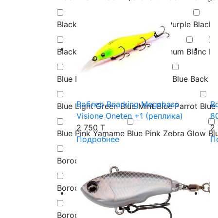
Black Pearl
Black Pinky
Black Purple
Black 
Black Yellow
Black Zebra Platinum
Blanc
Bl
Blue Back Holo
Blue Back RB II
Blue Back 
Воблер Bearking Megabass
Во
Blue Light Green
Blue Mint
Blue Parrot
Blue
Visione Oneten +1 (реплика)
8
2 750 T
2
Blue Pink Yamame
Blue Pink Zebra Glow
Bl
Подробнее
П
Boroda Baits 101
Boroda Baits 102
Boroda B
Boroda Baits 110
Boroda Baits 111
Boroda Ba
Boroda Baits 118
Boroda Baits 202
Boroda 