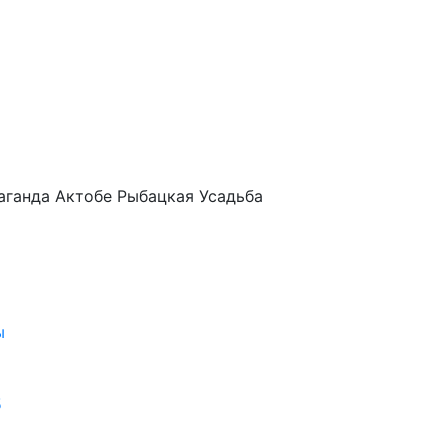
аганда
Актобе
Рыбацкая Усадьба
ы
5