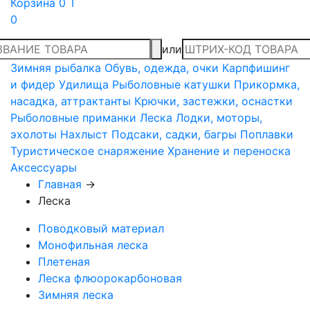
Корзина
0 T
0
или
Зимняя рыбалка
Обувь, одежда, очки
Карпфишинг
и фидер
Удилища
Рыболовные катушки
Прикормка,
насадка, аттрактанты
Крючки, застежки, оснастки
Рыболовные приманки
Леска
Лодки, моторы,
эхолоты
Нахлыст
Подсаки, садки, багры
Поплавки
Туристическое снаряжение
Хранение и переноска
Аксессуары
Главная
→
Леска
Поводковый материал
Монофильная леска
Плетеная
Леска флюорокарбоновая
Зимняя леска