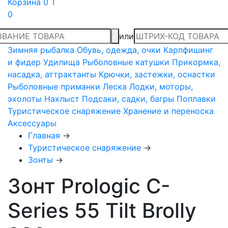
Корзина
0 T
0
или
Зимняя рыбалка
Обувь, одежда, очки
Карпфишинг
и фидер
Удилища
Рыболовные катушки
Прикормка,
насадка, аттрактанты
Крючки, застежки, оснастки
Рыболовные приманки
Леска
Лодки, моторы,
эхолоты
Нахлыст
Подсаки, садки, багры
Поплавки
Туристическое снаряжение
Хранение и переноска
Аксессуары
Главная
→
Туристическое снаряжение
→
Зонты
→
Зонт Prologic C-
Series 55 Tilt Brolly