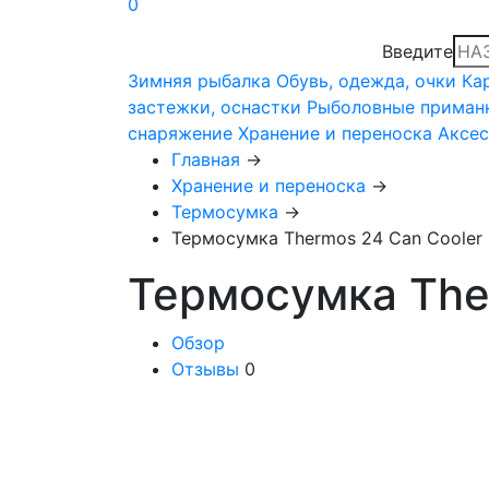
0
Введите
Зимняя рыбалка
Обувь, одежда, очки
Ка
застежки, оснастки
Рыболовные приман
снаряжение
Хранение и переноска
Аксе
Главная
→
Хранение и переноска
→
Термосумка
→
Термосумка Thermos 24 Can Cooler 
Термосумка Ther
Обзор
Отзывы
0