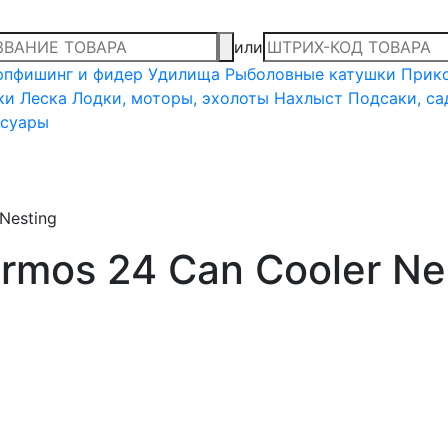
или
рпфишинг и фидер
Удилища
Рыболовные катушки
Прико
ки
Леска
Лодки, моторы, эхолоты
Нахлыст
Подсаки, са
ссуары
Nesting
mos 24 Can Cooler Ne