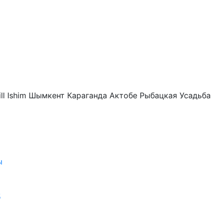
ll Ishim
Шымкент
Караганда
Актобе
Рыбацкая Усадьба
ы
5