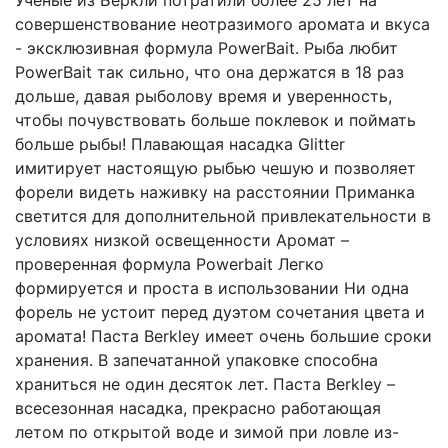
Ученые из Беркли потратили более 25 лет на
совершенствование неотразимого аромата и вкуса
- эксклюзивная формула PowerBait. Рыба любит
PowerBait так сильно, что она держатся в 18 раз
дольше, давая рыболову время и уверенность,
чтобы почувствовать больше поклевок и поймать
больше рыбы! Плавающая насадка Glitter
имитирует настоящую рыбью чешую и позволяет
форели видеть наживку на расстоянии Приманка
светится для дополнительной привлекательности в
условиях низкой освещенности Аромат –
проверенная формула Powerbait Легко
формируется и проста в использовании Ни одна
форель не устоит перед дуэтом сочетания цвета и
аромата! Паста Berkley имеет очень большие сроки
хранения. В запечатанной упаковке способна
храниться не один десяток лет. Паста Berkley –
всесезонная насадка, прекрасно работающая
летом по открытой воде и зимой при ловле из-