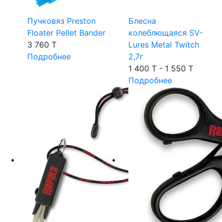
Пучковяз Preston
Блесна
Floater Pellet Bander
колеблющаяся SV-
3 760 T
Lures Metal Twitch
Подробнее
2,7г
1 400 T - 1 550 T
Подробнее