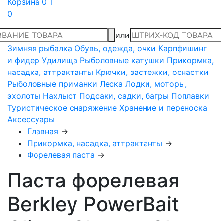
Корзина
0 T
0
или
Зимняя рыбалка
Обувь, одежда, очки
Карпфишинг
и фидер
Удилища
Рыболовные катушки
Прикормка,
насадка, аттрактанты
Крючки, застежки, оснастки
Рыболовные приманки
Леска
Лодки, моторы,
эхолоты
Нахлыст
Подсаки, садки, багры
Поплавки
Туристическое снаряжение
Хранение и переноска
Аксессуары
Главная
→
Прикормка, насадка, аттрактанты
→
Форелевая паста
→
Паста форелевая
Berkley PowerBait