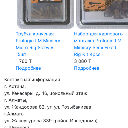
Трубка конусная
Набор для карпового
Prologic LM Mimicry
монтажа Prologic LM
Micro Rig Sleeves
Mimicry Semi Fixed
15шт
Rig Kit 4pcs
1 760 T
3 080 T
Подробнее
Подробнее
Контактная информация
г. Астана,
ул. Кенесары, д. 46, цокольный этаж
г. Алматы,
ул. Жандосова 82, уг. ул. Розыбакиева
г.Алматы
ул. Жансугурова 339 (район Ипподрома)
г. Шымкент