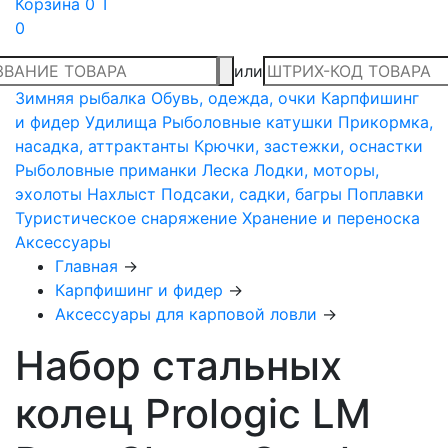
Корзина
0 T
0
или
Зимняя рыбалка
Обувь, одежда, очки
Карпфишинг
и фидер
Удилища
Рыболовные катушки
Прикормка,
насадка, аттрактанты
Крючки, застежки, оснастки
Рыболовные приманки
Леска
Лодки, моторы,
эхолоты
Нахлыст
Подсаки, садки, багры
Поплавки
Туристическое снаряжение
Хранение и переноска
Аксессуары
Главная
→
Карпфишинг и фидер
→
Аксессуары для карповой ловли
→
Набор стальных
колец Prologic LM