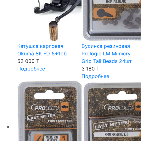
Катушка карповая
Бусинка резиновая
Okuma 8K FD 5+1bb
Prologic LM Mimicry
52 000 T
Grip Tail Beads 24шт
Подробнее
3 180 T
Подробнее