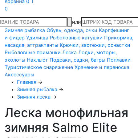
Корзина
0 T
0
или
Зимняя рыбалка
Обувь, одежда, очки
Карпфишинг
и фидер
Удилища
Рыболовные катушки
Прикормка,
насадка, аттрактанты
Крючки, застежки, оснастки
Рыболовные приманки
Леска
Лодки, моторы,
эхолоты
Нахлыст
Подсаки, садки, багры
Поплавки
Туристическое снаряжение
Хранение и переноска
Аксессуары
Главная
→
Зимняя рыбалка
→
Зимняя леска
→
Леска монофильная
зимняя Salmo Elite