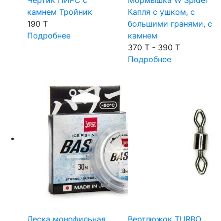
Чертик ПИРС с
Мормышка W Spider
камнем Тройник
Капля с ушком, с
190 T
большими гранями, с
Подробнее
камнем
370 T - 390 T
Подробнее
Леска монофильная
Вертлюжок TURBO