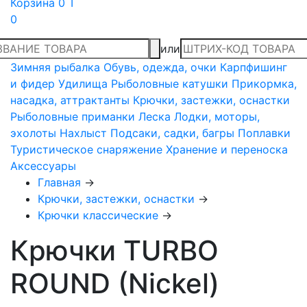
Корзина
0 T
0
или
Зимняя рыбалка
Обувь, одежда, очки
Карпфишинг
и фидер
Удилища
Рыболовные катушки
Прикормка,
насадка, аттрактанты
Крючки, застежки, оснастки
Рыболовные приманки
Леска
Лодки, моторы,
эхолоты
Нахлыст
Подсаки, садки, багры
Поплавки
Туристическое снаряжение
Хранение и переноска
Аксессуары
Главная
→
Крючки, застежки, оснастки
→
Крючки классические
→
Крючки TURBO
ROUND (Nickel)