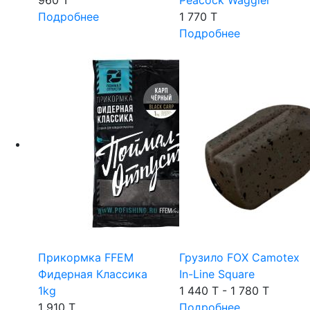
960 T
Peacock Waggler
Подробнее
1 770 T
Подробнее
Прикормка FFEM
Грузило FOX Camotex
Фидерная Классика
In-Line Square
1kg
1 440 T - 1 780 T
1 910 T
Подробнее