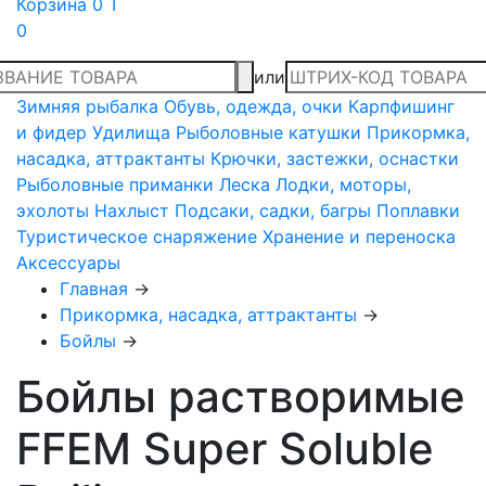
Корзина
0 T
0
или
Зимняя рыбалка
Обувь, одежда, очки
Карпфишинг
и фидер
Удилища
Рыболовные катушки
Прикормка,
насадка, аттрактанты
Крючки, застежки, оснастки
Рыболовные приманки
Леска
Лодки, моторы,
эхолоты
Нахлыст
Подсаки, садки, багры
Поплавки
Туристическое снаряжение
Хранение и переноска
Аксессуары
Главная
→
Прикормка, насадка, аттрактанты
→
Бойлы
→
Бойлы растворимые
FFEM Super Soluble