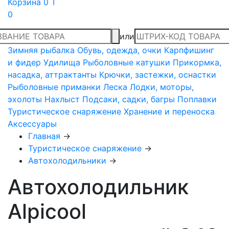
Корзина
0 T
0
или
Зимняя рыбалка
Обувь, одежда, очки
Карпфишинг
и фидер
Удилища
Рыболовные катушки
Прикормка,
насадка, аттрактанты
Крючки, застежки, оснастки
Рыболовные приманки
Леска
Лодки, моторы,
эхолоты
Нахлыст
Подсаки, садки, багры
Поплавки
Туристическое снаряжение
Хранение и переноска
Аксессуары
Главная
→
Туристическое снаряжение
→
Автохолодильники
→
Автохолодильник
Alpicool