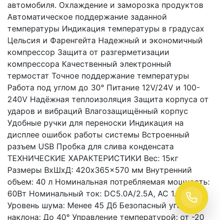
автомобиля. Охлаждение и заморозка продуктов
Автоматическое поддержание заданной
температуры Индикация температуры в градусах
Цельсия и Фаренгейта Надежный и экономичный
компрессор Защита от разгерметизации
компрессора Качественный электронный
термостат Точное поддержание температуры
Работа под углом до 30° Питание 12V/24V и 100-
240V Надёжная теплоизоляция Защита корпуса от
ударов и вибраций Влагозащищённый корпус
Удобные ручки для переноски Индикация на
дисплее ошибок работы системы Встроенный
разъем USB Пробка для слива конденсата
ТЕХНИЧЕСКИЕ ХАРАКТЕРИСТИКИ Вес: 15кг
Размеры ВxШxД: 420x365x570 мм Внутренний
объем: 40 л Номинальная потребляемая мощность:
60Вт Номинальный ток: DC5.0A/2.5A, AC 1.2A-0.5A
Уровень шума: Менее 45 Дб Безопасный угол
наклона: До 40° Управление температурой: от -20