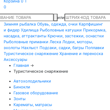
Корзина
0 T
0
или
Зимняя рыбалка
Обувь, одежда, очки
Карпфишинг
и фидер
Удилища
Рыболовные катушки
Прикормка,
насадка, аттрактанты
Крючки, застежки, оснастки
Рыболовные приманки
Леска
Лодки, моторы,
эхолоты
Нахлыст
Подсаки, садки, багры
Поплавки
Туристическое снаряжение
Хранение и переноска
Аксессуары
Главная
→
Туристическое снаряжение
Автохолодильники
Бинокли
Газовое оборудование
Зонты
Карематы, матрасы